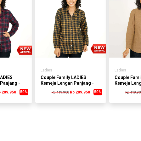
Ladies
Ladies
LADIES
Couple Family LADIES
Couple Fami
Panjang -
Kemeja Lengan Panjang -
Kemeja Leng
JR053X
JR059A
50%
50%
 209.950
Rp 209.950
Rp 419.900
Rp 419.90