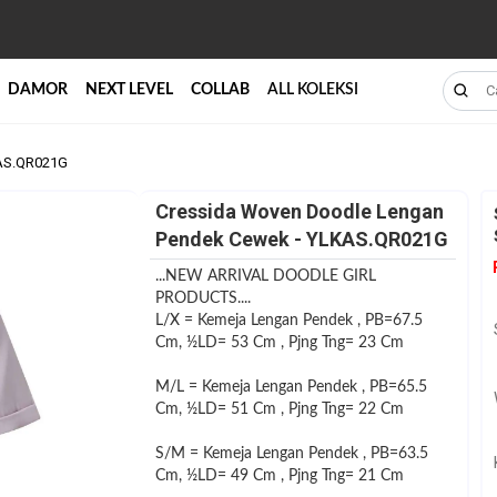
DAMOR
NEXT LEVEL
COLLAB
ALL KOLEKSI
KAS.QR021G
Cressida Woven Doodle Lengan
Pendek Cewek - YLKAS.QR021G
...NEW ARRIVAL DOODLE GIRL
PRODUCTS....
L/X = Kemeja Lengan Pendek , PB=67.5
Cm, ½LD= 53 Cm , Pjng Tng= 23 Cm
M/L = Kemeja Lengan Pendek , PB=65.5
Cm, ½LD= 51 Cm , Pjng Tng= 22 Cm
S/M = Kemeja Lengan Pendek , PB=63.5
Cm, ½LD= 49 Cm , Pjng Tng= 21 Cm