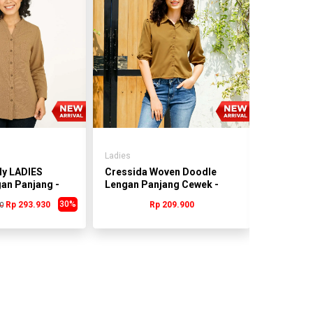
Ladies
Ladies
ly LADIES
Cressida Woven Doodle
Cressida
an Panjang -
Lengan Panjang Cewek -
Lengan P
YLKAH.PR015C
YLKAH.Q
30%
Rp 293.930
Rp 209.900
0