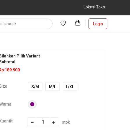
Lokasi Toko
Login
Silahkan Pilih Variant
Subtotal
Rp 189.900
Size
S/M
M/L
L/XL
Warna
Kuantiti
stok