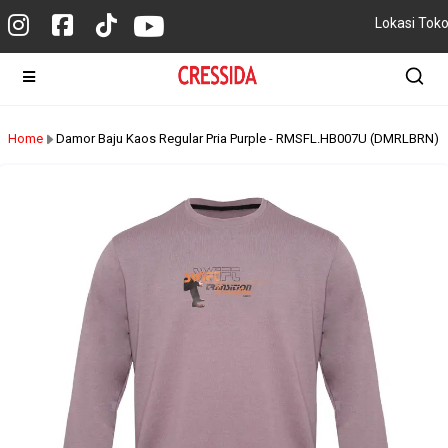
Lokasi Tok
Home
Damor Baju Kaos Regular Pria Purple - RMSFL.HB007U (DMRLBRN)