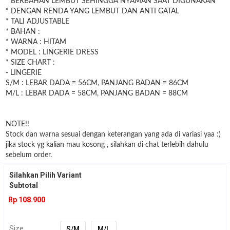
* BERBAHAN LEMBUT SEHINGGA NYAMAN SAAT DIGUNAKAN
* DENGAN RENDA YANG LEMBUT DAN ANTI GATAL
* TALI ADJUSTABLE
* BAHAN :
* WARNA : HITAM
* MODEL : LINGERIE DRESS
* SIZE CHART :
- LINGERIE
S/M : LEBAR DADA = 56CM, PANJANG BADAN = 86CM
M/L : LEBAR DADA = 58CM, PANJANG BADAN = 88CM
NOTE!!
Stock dan warna sesuai dengan keterangan yang ada di variasi yaa :)
jika stock yg kalian mau kosong , silahkan di chat terlebih dahulu
sebelum order.
Silahkan Pilih Variant
Subtotal
Rp 108.900
Size
S/M
M/L