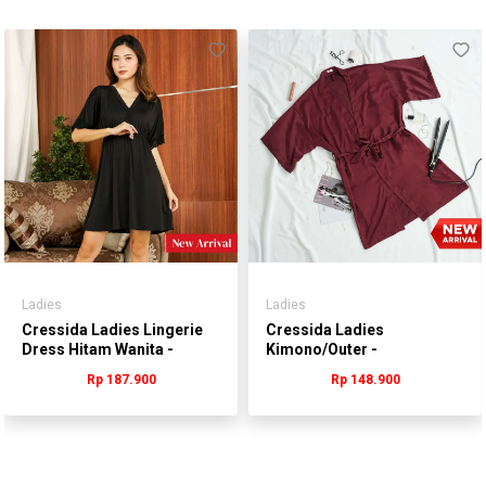
Ladies
Ladies
Cressida Ladies Lingerie
Cressida Ladies
Dress Hitam Wanita -
Kimono/Outer -
WLDGN.JB082H
WLULN.KB088R
Rp 187.900
Rp 148.900