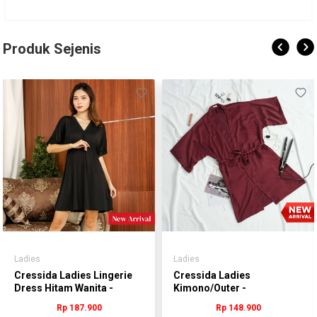
Produk Sejenis
Ladies
Ladies
Cressida Ladies Lingerie
Cressida Ladies
Dress Hitam Wanita -
Kimono/Outer -
WLDGN.JB082H
WLULN.KB088R
Rp 187.900
Rp 148.900