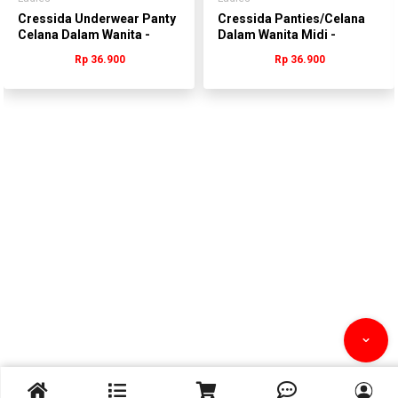
Cressida Underwear Panty
Cressida Panties/Celana
Celana Dalam Wanita -
Dalam Wanita Midi -
WLVAD.PB036
WLVAD.JB076K
Rp 36.900
Rp 36.900


