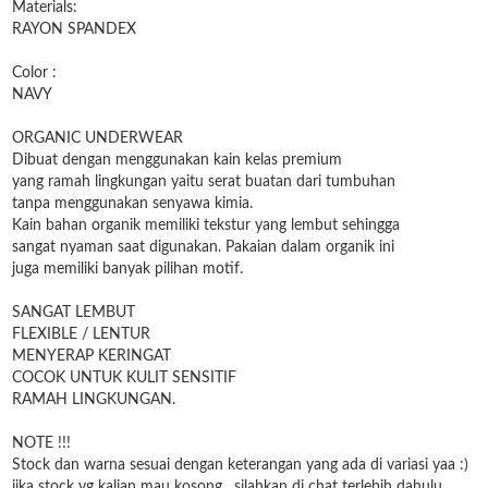
Materials:
RAYON SPANDEX
Color :
NAVY
ORGANIC UNDERWEAR
Dibuat dengan menggunakan kain kelas premium
yang ramah lingkungan yaitu serat buatan dari tumbuhan
tanpa menggunakan senyawa kimia.
Kain bahan organik memiliki tekstur yang lembut sehingga
sangat nyaman saat digunakan. Pakaian dalam organik ini
juga memiliki banyak pilihan motif.
SANGAT LEMBUT
FLEXIBLE / LENTUR
MENYERAP KERINGAT
COCOK UNTUK KULIT SENSITIF
RAMAH LINGKUNGAN.
NOTE !!!
Stock dan warna sesuai dengan keterangan yang ada di variasi yaa :)
jika stock yg kalian mau kosong , silahkan di chat terlebih dahulu