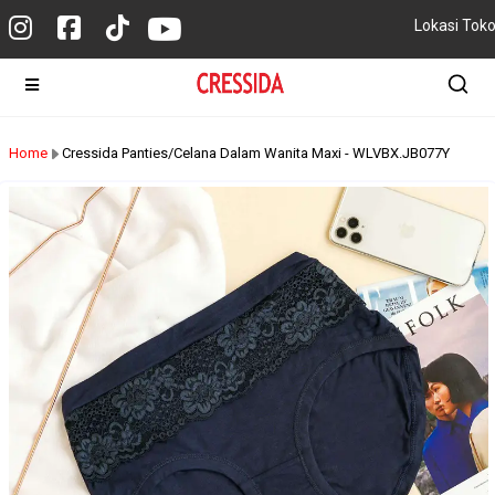
Lokasi Tok
Home
Cressida Panties/Celana Dalam Wanita Maxi - WLVBX.JB077Y