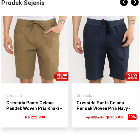
Produk Sejenis
Cressida
Cressida
Cressida Pants Celana
Cressida Pants Celana
Pendek Woven Pria Khaki -
Pendek Woven Pria Navy -
BMCBS.DB022C
BMCAS.CB011B
30%
Rp 222.900
Rp 156.030
Rp 222.900