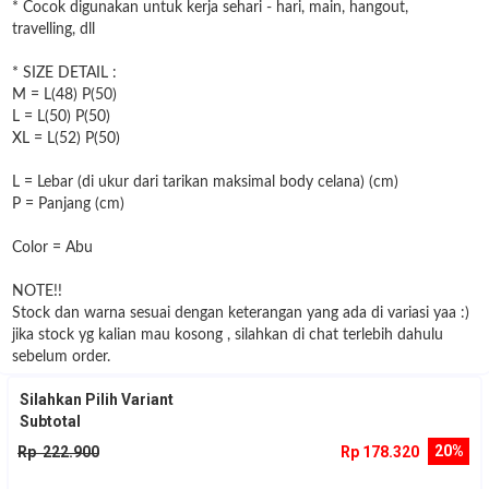
* Cocok digunakan untuk kerja sehari - hari, main, hangout,
travelling, dll
* SIZE DETAIL :
M = L(48) P(50)
L = L(50) P(50)
XL = L(52) P(50)
L = Lebar (di ukur dari tarikan maksimal body celana) (cm)
P = Panjang (cm)
Color = Abu
NOTE!!
Stock dan warna sesuai dengan keterangan yang ada di variasi yaa :)
jika stock yg kalian mau kosong , silahkan di chat terlebih dahulu
sebelum order.
Silahkan Pilih Variant
Subtotal
20%
Rp 222.900
Rp 178.320