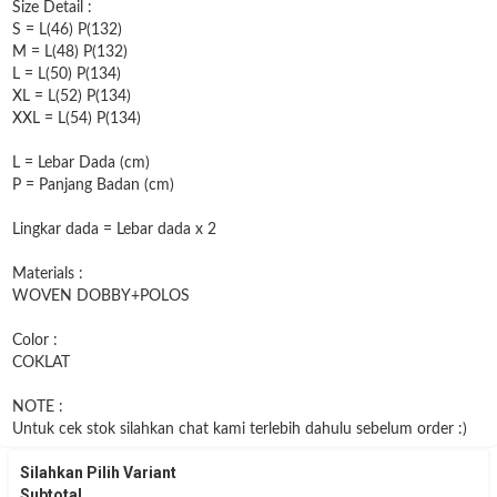
Size Detail :
S = L(46) P(132)
M = L(48) P(132)
L = L(50) P(134)
XL = L(52) P(134)
XXL = L(54) P(134)
L = Lebar Dada (cm)
P = Panjang Badan (cm)
Lingkar dada = Lebar dada x 2
Materials :
WOVEN DOBBY+POLOS
Color :
COKLAT
NOTE :
Untuk cek stok silahkan chat kami terlebih dahulu sebelum order :)
Silahkan Pilih Variant
Subtotal