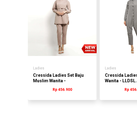
aju Gamis
B932X
0
Ladies
Ladies
Cressida Ladies Set Baju
Cressida Ladies
Muslim Wanita -
Wanita - LLDSL
LLDSL.JB766X
Rp 456.900
Rp 456