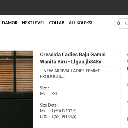
DAMOR
NEXT LEVEL
COLLAB
ALL KOLEKSI
Cressida Ladies Baju Gamis
Wanita Biru - Llgau.jb848x
....NEW ARRIVAL LADIES FEMME
PRODUCTS....
Size :
M/L, L/XL
Size Detail :
M/L = L(50) P(132,5)
L/XL= L(52) P(134,5)