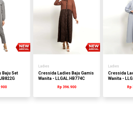
Ladies
Ladies
 Baju Set
Cressida Ladies Baju Gamis
Cressida La
.JB822G
Wanita - LLGAL.HB774C
Wanita - LL
.900
Rp 396.900
Rp 