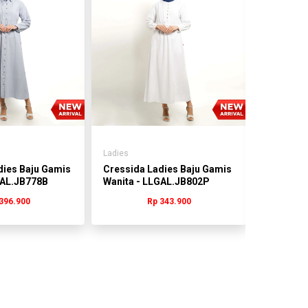
Ladies
Ladies
dies Baju Gamis
Cressida Ladies Baju Gamis
Cressida
GAL.JB778B
Wanita - LLGAL.JB802P
Wanita -
396.900
Rp 343.900