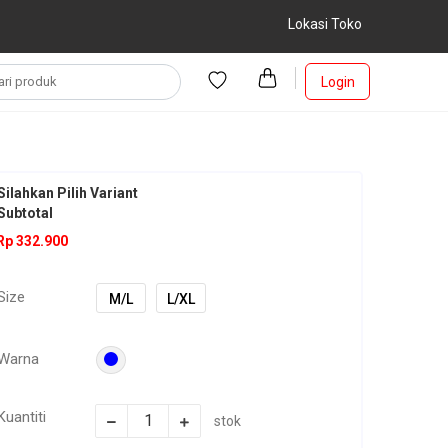
Lokasi Toko
Login
Silahkan Pilih Variant
Subtotal
Rp 332.900
Size
M/L
L/XL
Warna
Kuantiti
stok