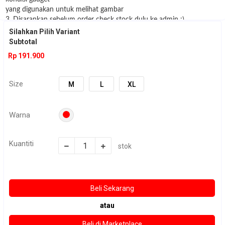
yang digunakan untuk melihat gambar
3. Disarankan sebelum order check stock dulu ke admin :)
Silahkan Pilih Variant
Subtotal
Rp 191.900
Size
M
L
XL
Warna
Kuantiti
stok
atau