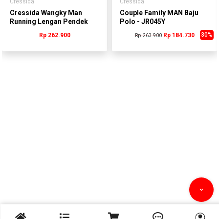
Cressida
Cressida
Cressida Wangky Man
Couple Family MAN Baju
Running Lengan Pendek
Polo - JR045Y
Putih Pria -
30%
Rp 262.900
Rp 184.730
Rp 263.900
PMWCS.BR002P


