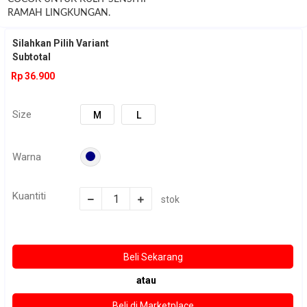
RAMAH LINGKUNGAN.
NOTE !!!
Silahkan Pilih Variant
Subtotal
Stock dan warna sesuai dengan keterangan yang ada di variasi yaa :)
Rp 36.900
jika stock yg kalian mau kosong , silahkan di chat terlebih dahulu
sebelum order.
Size
M
L
Warna
Kuantiti
stok
atau