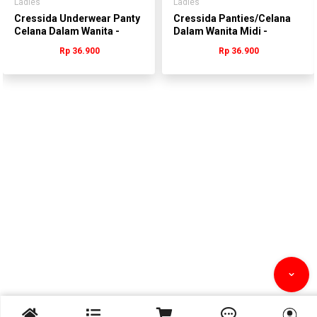
Ladies
Ladies
Cressida Underwear Panty
Cressida Panties/Celana
Celana Dalam Wanita -
Dalam Wanita Midi -
WLVAD.PB036
WLVAD.JB076K
Rp 36.900
Rp 36.900


