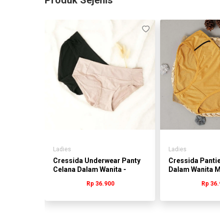
Ladies
Ladies
Cressida Underwear Panty
Cressida Panti
a Dalam
Celana Dalam Wanita -
Dalam Wanita Mi
da -
WLVAD.PB036
WLVAD.JB076K
Rp 36.900
Rp 36.