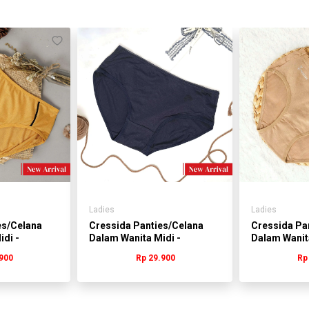
RAMAH LINGKUNGAN.
NOTE !!!
Stock dan warna sesuai dengan keterangan
yang ada di variasi yaa :)
jika stock yg kalian mau kosong , silahkan
di chat terlebih dahulu sebelum order.
Ladies
Ladies
es/Celana
Cressida Panties/Celana
Cressida Pa
di -
Dalam Wanita Midi -
Dalam Wanit
WLVAD.KB110Y
WLVAD.KB22
900
Rp 29.900
Rp 