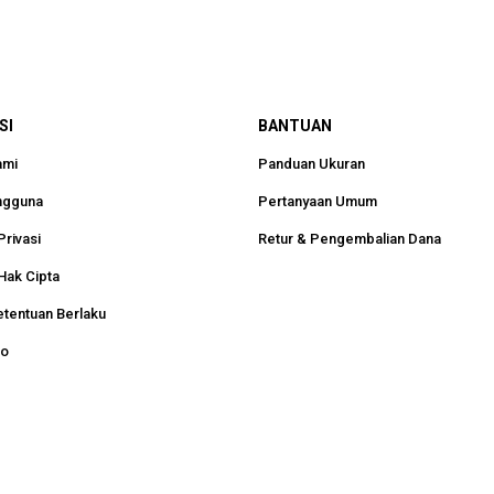
SI
BANTUAN
ami
Panduan Ukuran
ngguna
Pertanyaan Umum
Privasi
Retur & Pengembalian Dana
Hak Cipta
etentuan Berlaku
ko