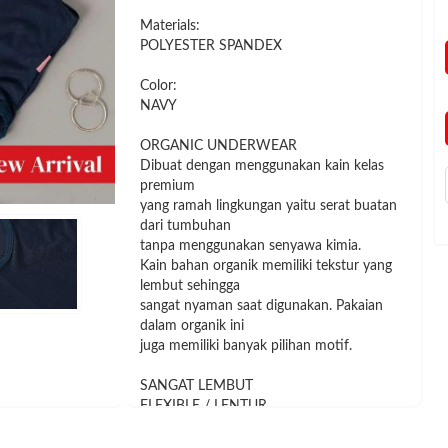
Materials:
POLYESTER SPANDEX
Color:
NAVY
ORGANIC UNDERWEAR
Dibuat dengan menggunakan kain kelas
premium
yang ramah lingkungan yaitu serat buatan
dari tumbuhan
tanpa menggunakan senyawa kimia.
Kain bahan organik memiliki tekstur yang
lembut sehingga
sangat nyaman saat digunakan. Pakaian
dalam organik ini
juga memiliki banyak pilihan motif.
SANGAT LEMBUT
FLEXIBLE / LENTUR
MENYERAP KERINGAT
COCOK UNTUK KULIT SENSITIF