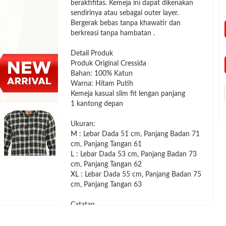
beraktifitas. Kemeja ini dapat dikenakan
sendirinya atau sebagai outer layer.
Bergerak bebas tanpa khawatir dan
berkreasi tanpa hambatan .
Detail Produk
Produk Original Cressida
Bahan: 100% Katun
Warna: Hitam Putih
Kemeja kasual slim fit lengan panjang
1 kantong depan
Ukuran:
M : Lebar Dada 51 cm, Panjang Badan 71
cm, Panjang Tangan 61
L : Lebar Dada 53 cm, Panjang Badan 73
cm, Panjang Tangan 62
XL : Lebar Dada 55 cm, Panjang Badan 75
cm, Panjang Tangan 63
Catatan
1. Toleransi Ukuran (-+) 1-3 cm
2. Warna yang terlihat pada foto produk