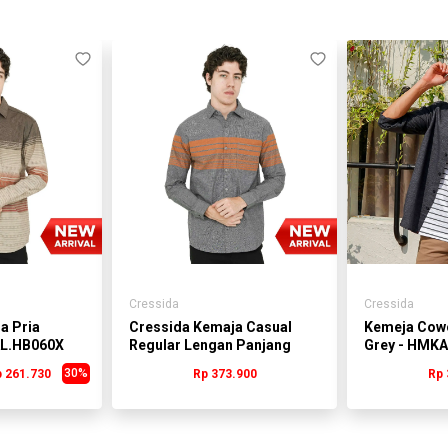
mungkin tidak 100% sama dengan produk
aslinya
dikarenakan faktor cahaya pada
pengamblian gambar ataupun pada kondisi
gadget
yang digunakan untuk melihat gambar
3. Disarankan sebelum order check stock
dulu ke admin :)
Cressida
Cressida
a Pria
Cressida Kemaja Casual
Kemeja Cow
AL.HB060X
Regular Lengan Panjang
Grey - HMK
Gray Pria - HMKAL.HB088X
30%
 261.730
Rp 373.900
Rp 