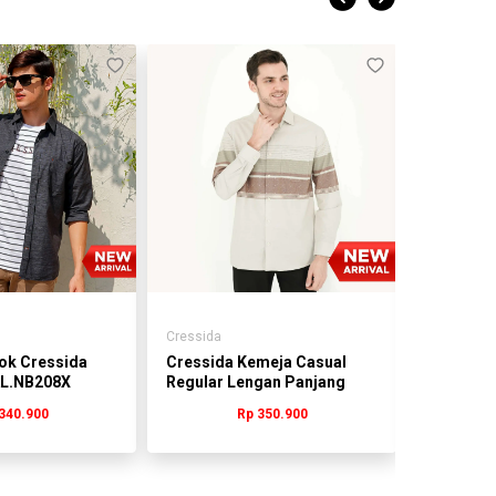
Cressida
Cressida
ok Cressida
Cressida Kemeja Casual
Cressida
AL.NB208X
Regular Lengan Panjang
Regular 
Cream - HMKAL.PB214X
HMKAL.P
340.900
Rp 350.900