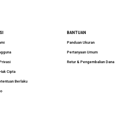
SI
BANTUAN
ami
Panduan Ukuran
ngguna
Pertanyaan Umum
Privasi
Retur & Pengembalian Dana
Hak Cipta
etentuan Berlaku
ko