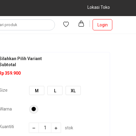
Lokasi Toko
Login
Silahkan Pilih Variant
Subtotal
Rp 359.900
Size
M
L
XL
Warna
Kuantiti
stok