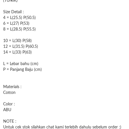
(TUNIK)
Size Detail :
4 = L(25.5) P(50.5)
6 = L(27) P(53)
8 = L(28.5) P(55.5)
10 = L(30) P(58)
12 = L(31.5) P(60.5)
14 = L(33) P(63)
L = Lebar bahu (cm)
P = Panjang Baju (cm)
Materials :
Cotton
Color :
ABU
NOTE :
Untuk cek stok silahkan chat kami terlebih dahulu sebelum order :)