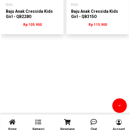
Kids
Kids
Baju Anak Cressida Kids
Baju Anak Cressida Kids
Girl - QB228O
Girl - QB315O
Rp 105.900
Rp 115.900



Home
Kategori
Keranjang
Chat
Account