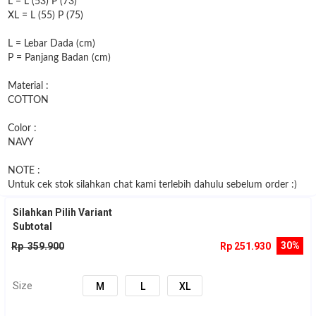
L = L (53) P (73)
XL = L (55) P (75)
L = Lebar Dada (cm)
P = Panjang Badan (cm)
Material :
COTTON
Color :
NAVY
NOTE :
Untuk cek stok silahkan chat kami terlebih dahulu sebelum order :)
Silahkan Pilih Variant
Subtotal
30%
Rp 359.900
Rp 251.930
Size
M
L
XL