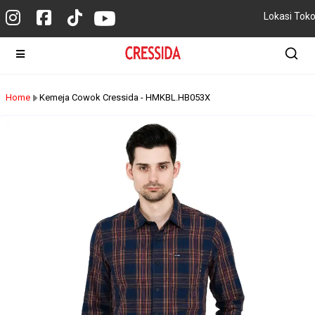
Lokasi Tok
Home
Kemeja Cowok Cressida - HMKBL.HB053X