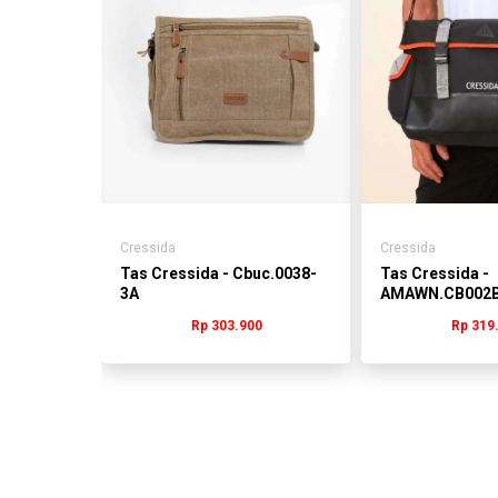
empang
30%
2.730
Cressida
Cressida
Tas Cressida - Cbuc.0038-
Tas Cressida -
3A
AMAWN.CB002
Rp 303.900
Rp 319