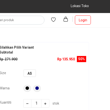
Lokasi Toko
Login
Silahkan Pilih Variant
Subtotal
50%
Rp 271.900
Rp 135.950
Size
AS
Warna
Kuantiti
stok