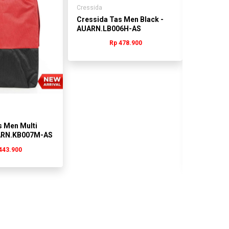
Cressida
Cressida Tas Men Black -
AUARN.LB006H-AS
Rp 478.900
Cressida
s Men Multi
Cressida
UARN.KB007M-AS
AUARN.S
443.900