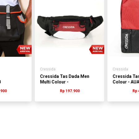
Cressida
Cressida
Cressida Tas Dada Men
Cressida Ta
B
Multi Colour -
Colour - A
AMADN.GB007H
.900
Rp 197.900
Rp 