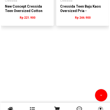
Cressida
Cressida
New Concept Cressida
Cressida Teen Baju Kaos
Teen Oversized Cotton
Oversized Pria -
Lengan Pendek Hitam Pria
TTBAS.KK001G
Rp 221.900
Rp 246.900
- Ttbas.Qo023h


