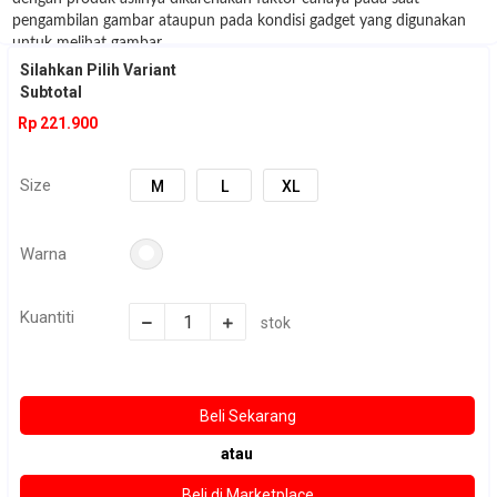
pengambilan gambar ataupun pada kondisi gadget yang digunakan
untuk melihat gambar
3. Disarankan sebelum order check stock dulu ke admin :)
Silahkan Pilih Variant
Subtotal
Rp 221.900
Size
M
L
XL
Warna
Kuantiti
stok
atau