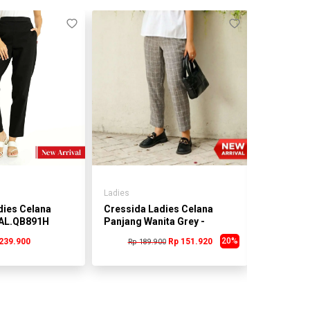
Ladies
Ladies
dies Celana
Cressida Ladies Celana
Celana C
CAL.QB891H
Panjang Wanita Grey -
Training 
LLCAL.BB774H
LLCDL.C
20%
239.900
Rp 151.920
Rp 189.900