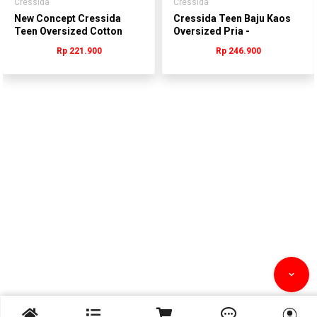
Cressida
Cressida
New Concept Cressida
Cressida Teen Baju Kaos
Teen Oversized Cotton
Oversized Pria -
Lengan Pendek Hitam Pria
TTBAS.KK001G
Rp 221.900
Rp 246.900
- Ttbas.Qo023h


