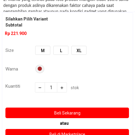
dengan produk aslinya dikarenakan faktor cahaya pada saat
pengambilan gambar ataupun pada kondisi gadget yang digunakan
untuk melihat gambar
Silahkan Pilih Variant
3. Disarankan sebelum order check stock dulu ke admin :)
Subtotal
Rp 221.900
Size
M
L
XL
Warna
Kuantiti
stok
atau