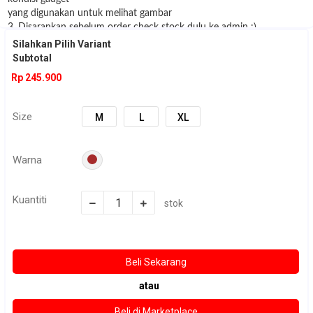
yang digunakan untuk melihat gambar
3. Disarankan sebelum order check stock dulu ke admin :)
Silahkan Pilih Variant
Subtotal
Rp 245.900
Size
M
L
XL
Warna
Kuantiti
stok
atau