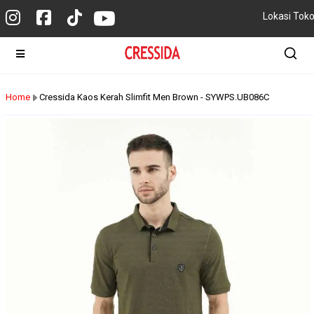
Lokasi Tok
Home
Cressida Kaos Kerah Slimfit Men Brown - SYWPS.UB086C