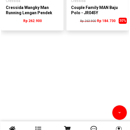
Cressida
Cressida
Cressida Wangky Man
Couple Family MAN Baju
Running Lengan Pendek
Polo - JR045Y
Putih Pria -
30%
Rp 262.900
Rp 184.730
Rp 263.900
PMWCS.BR002P


