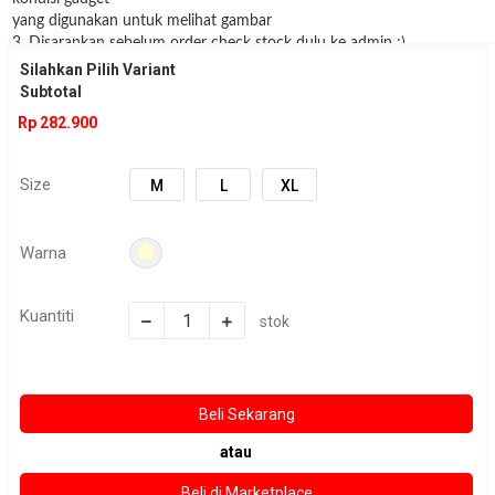
yang digunakan untuk melihat gambar
3. Disarankan sebelum order check stock dulu ke admin :)
Silahkan Pilih Variant
Subtotal
Rp 282.900
Size
M
L
XL
Warna
Kuantiti
stok
atau