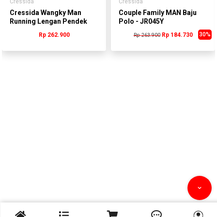
Cressida
Cressida
Cressida Wangky Man
Couple Family MAN Baju
Running Lengan Pendek
Polo - JR045Y
Putih Pria -
30%
Rp 262.900
Rp 184.730
Rp 263.900
PMWCS.BR002P


