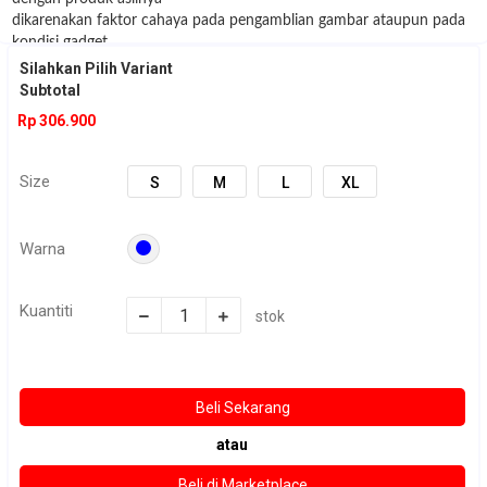
dikarenakan faktor cahaya pada pengamblian gambar ataupun pada
kondisi gadget
yang digunakan untuk melihat gambar
Silahkan Pilih Variant
3. Disarankan sebelum order check stock dulu ke admin :)
Subtotal
Rp 306.900
Size
S
M
L
XL
Warna
Kuantiti
stok
atau