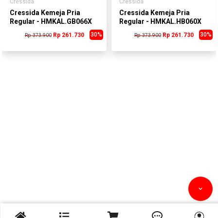
Cressida
Cressida
Cressida Kemeja Pria
Cressida Kemeja Pria
Regular - HMKAL.GB066X
Regular - HMKAL.HB060X
30%
30%
Rp 261.730
Rp 261.730
Rp 373.900
Rp 373.900


