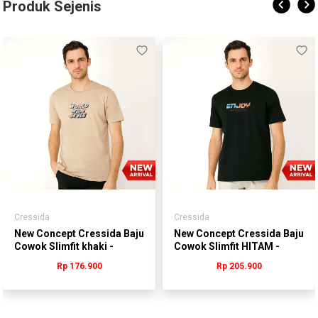
Produk Sejenis
Cressida
Cressida
New Concept Cressida Baju
New Concept Cressida Baju
Cowok Slimfit khaki -
Cowok Slimfit HITAM -
TTBAS.QB238A
MMBAS.QB185H
Rp 176.900
Rp 205.900