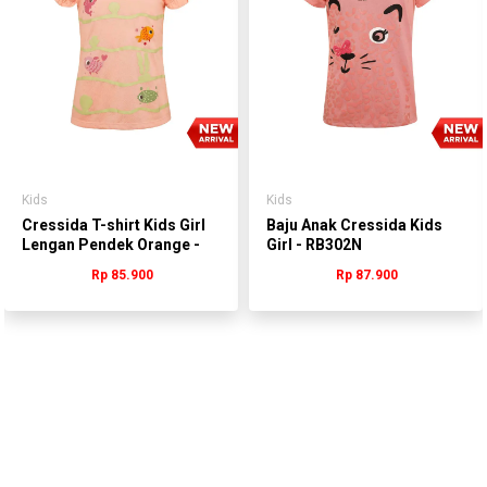
Kids
Kids
Cressida T-shirt Kids Girl
Baju Anak Cressida Kids
Lengan Pendek Orange -
Girl - RB302N
QGBFS.QB237-
Rp 85.900
Rp 87.900
QHBFS.QB237