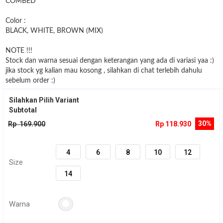
COMBED
Color :
BLACK, WHITE, BROWN (MIX)
NOTE !!!
Stock dan warna sesuai dengan keterangan yang ada di variasi yaa :)
jika stock yg kalian mau kosong , silahkan di chat terlebih dahulu
sebelum order :)
Silahkan Pilih Variant
Subtotal
30%
Rp 169.900
Rp 118.930
4
6
8
10
12
Size
14
Warna