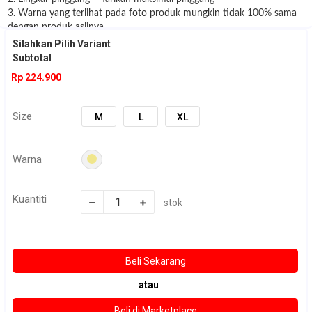
3. Warna yang terlihat pada foto produk mungkin tidak 100% sama
dengan produk aslinya
dikarenakan faktor cahaya pada pengamblian gambar ataupun pada
Silahkan Pilih Variant
kondisi gadget
Subtotal
yang digunakan untuk melihat gambar
Rp 224.900
4. Disarankan sebelum order check stock dulu ke admin :)
Size
M
L
XL
Warna
Kuantiti
stok
atau