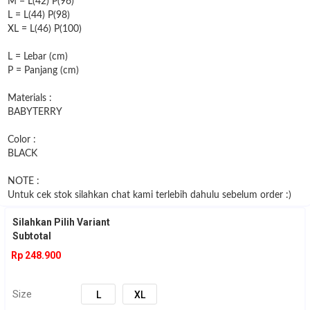
M = L(42) P(96)
L = L(44) P(98)
XL = L(46) P(100)
L = Lebar (cm)
P = Panjang (cm)
Materials :
BABYTERRY
Color :
BLACK
NOTE :
Untuk cek stok silahkan chat kami terlebih dahulu sebelum order :)
Silahkan Pilih Variant
Subtotal
Rp 248.900
Size
L
XL