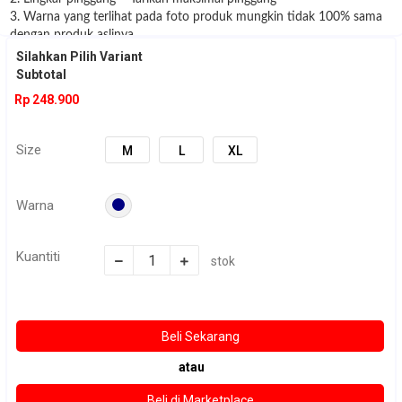
3. Warna yang terlihat pada foto produk mungkin tidak 100% sama
dengan produk aslinya
dikarenakan faktor cahaya pada pengamblian gambar ataupun pada
Silahkan Pilih Variant
kondisi gadget
Subtotal
yang digunakan untuk melihat gambar
Rp 248.900
4. Disarankan sebelum order check stock dulu ke admin :)
Size
M
L
XL
Warna
Kuantiti
stok
atau