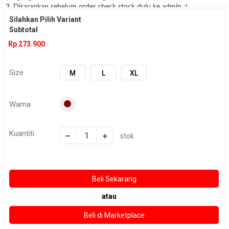
3. Disarankan sebelum order check stock dulu ke admin :)
Silahkan Pilih Variant
Subtotal
Rp 273.900
Size
M
L
XL
Warna
Kuantiti
stok
atau