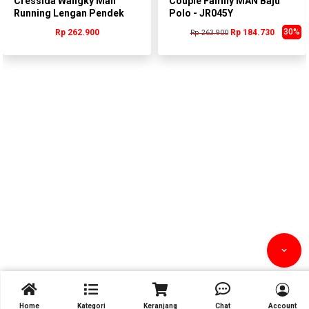
Cressida Wangky Man
Couple Family MAN Baju
Running Lengan Pendek
Polo - JR045Y
Putih Pria -
30%
Rp 262.900
Rp 184.730
Rp 263.900
PMWCS.BR002P



Home
Kategori
Keranjang
Chat
Account