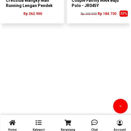
Cressida Wangky Man
Couple Family MAN Baju
Running Lengan Pendek
Polo - JR045Y
Putih Pria -
30%
Rp 262.900
Rp 184.730
Rp 263.900
PMWCS.BR002P



Home
Kategori
Keranjang
Chat
Account