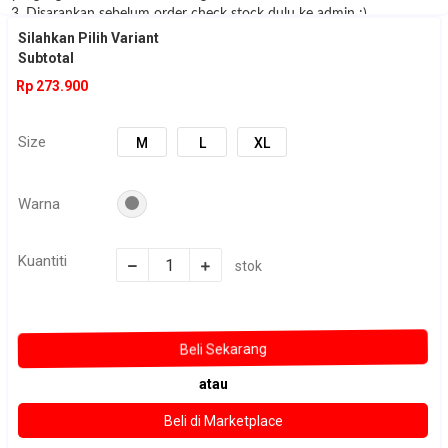
3. Disarankan sebelum order check stock dulu ke admin :)
Silahkan Pilih Variant
Subtotal
Rp 273.900
Size
M
L
XL
Warna
Kuantiti
stok
atau