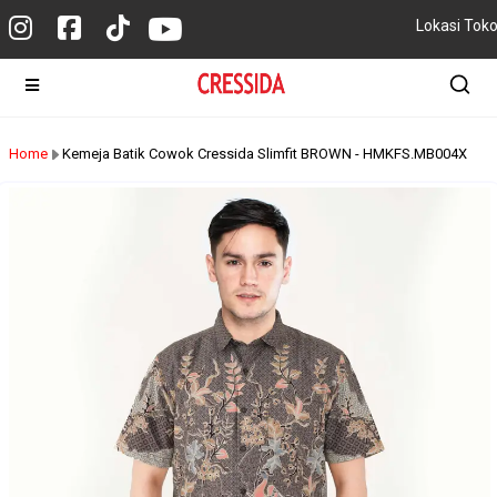
Lokasi Tok
Home
Kemeja Batik Cowok Cressida Slimfit BROWN - HMKFS.MB004X