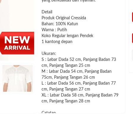
yang berkualitas dan nyaman.
Detail
Produk Original Cressida
Bahan: 100% Katun
Warna : Putih
Koko Regular lengan Pendek
1 kantong depan
Ukuran:
S : Lebar Dada 52 cm, Panjang Badan 73
cm, Panjang Tangan 25 cm
M : Lebar Dada 54 cm, Panjang Badan
75cm, Panjang Tangan 26 cm
L : Lebar Dada 56 cm, Panjang Badan 77
cm, Panjang Tangan 27 cm
XL : Lebar Dada 58 cm, Panjang Badan 79
cm, Panjang Tangan 28 cm
Catatan
1. Toleransi Ukuran (-+) 1-3 cm
2. Warna yang terlihat pada foto produk
mungkin tidak 100% sama dengan produk