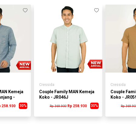
aslinya
dikarenakan faktor cahaya pada
pengambilan gambar ataupun pada kondisi
gadget
yang digunakan untuk melihat gambar
3. Disarankan sebelum order check stock
dulu ke admin :)
Cressida
Cressida
 MAN Kemeja
Couple Family MAN Kemeja
Couple Fami
njang -
Koko - JR046J
Koko - JR05
30%
30%
 258.930
Rp 258.930
Rp 369.900
Rp 369.90