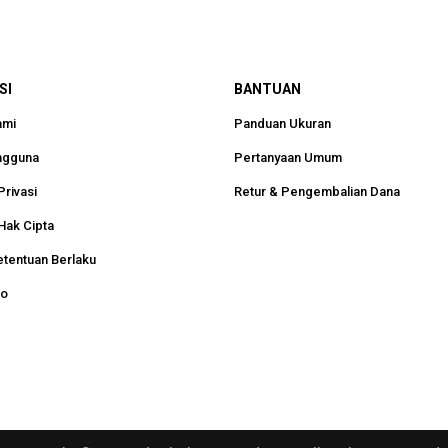
SI
BANTUAN
ami
Panduan Ukuran
ngguna
Pertanyaan Umum
Privasi
Retur & Pengembalian Dana
Hak Cipta
etentuan Berlaku
ko