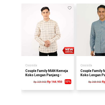
Cressida
Cressida
oko Pria
Couple Family MAN Kemeja
Couple Family
Koko Lengan Panjang -
Koko Lengan Pa
CR013A
HR043B
50%
0
Rp 164.950
Rp
Rp 329.900
Rp 369.900