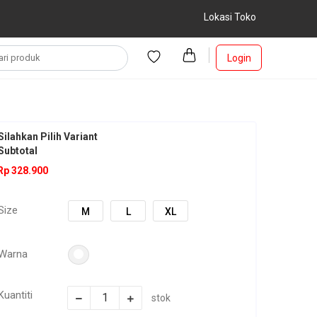
Lokasi Toko
Login
Silahkan Pilih Variant
Subtotal
Rp 328.900
Size
M
L
XL
Warna
Kuantiti
stok