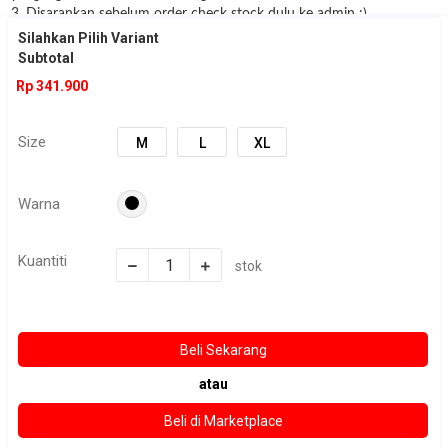
3. Disarankan sebelum order check stock dulu ke admin :)
Silahkan Pilih Variant
Subtotal
Rp 341.900
Size
M
L
XL
Warna
Kuantiti
stok
atau