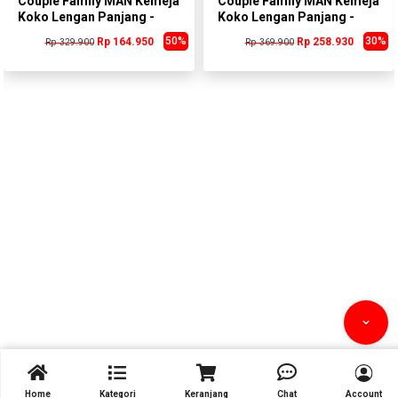
Couple Family MAN Kemeja
Couple Family MAN Kemeja
Koko Lengan Panjang -
Koko Lengan Panjang -
CR013A
HR043B
50%
30%
Rp 164.950
Rp 258.930
Rp 329.900
Rp 369.900



Home
Kategori
Keranjang
Chat
Account