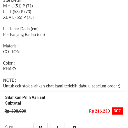
Size Detail :
M = L (51) P (71)
L = L (53) P (73)
XL = L (55) P (75)
L = Lebar Dada (cm)
P = Panjang Badan (cm)
Material :
COTTON
Color :
KHAKY
NOTE :
Untuk cek stok silahkan chat kami terlebih dahulu sebelum order :)
Silahkan Pilih Variant
Subtotal
30%
Rp 308.900
Rp 216.230
Size
M
L
XL