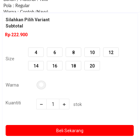
Pola : Regular
Warna : Contoh (Navy)
Silahkan Pilih Variant
Subtotal
Size :
Rp 222.900
KIDS (4,6,8)
JUNIOR (10,12,14)
SUPER JUNIOR (16,18,20)
4
6
8
10
12
Size
SIZE DETAIL / UKURAN
14
16
18
20
Size 4 :
Lebar dada : 34 cm
Warna
Panjang badan : 47 cm
Panjang tagan : 37 cm
Kuantiti
stok
Size 6 :
Lebar dada : 36 cm
Panjang badan : 49,5 cm
Panjang tagan : 40 cm
Size 8 :