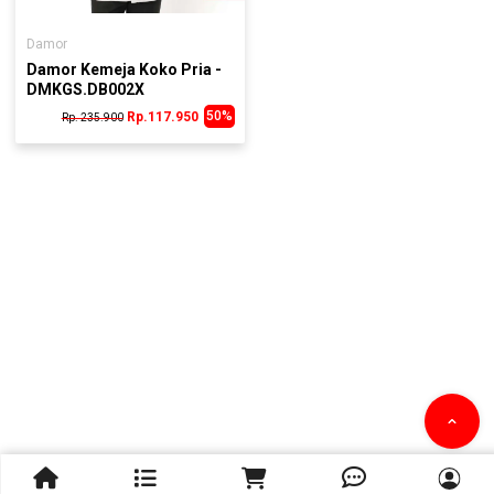
Damor
Damor Kemeja Koko Pria -
DMKGS.DB002X
50%
Rp.117.950
Rp. 235.900


