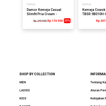
Damor
Damor
Damor Kemeja Casual
Kemeja Cowok 
Slimfit Pria Cream -
TBSR.9B010H-
DMKBS.DB014X
30%
Rp.174.930
Rp.207
Rp. 249.900
SHOP BY COLLECTION
INFORMA
MEN
Tentang K
LADIES
Aturan Pe
KIDS
Kebijakan P