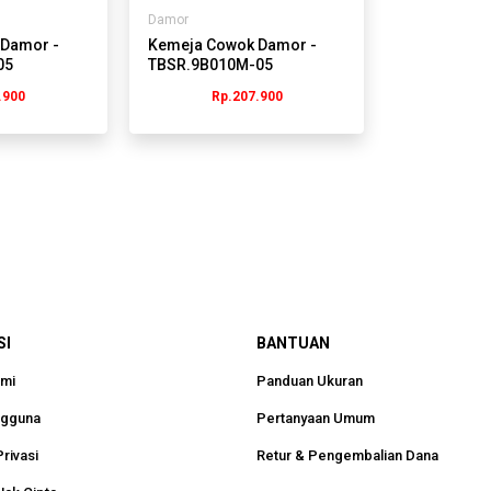
Damor
Damor -
Kemeja Cowok Damor -
05
TBSR.9B010M-05
.900
Rp.207.900
SI
BANTUAN
ami
Panduan Ukuran
ngguna
Pertanyaan Umum
rivasi
Retur & Pengembalian Dana