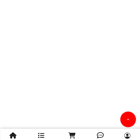


