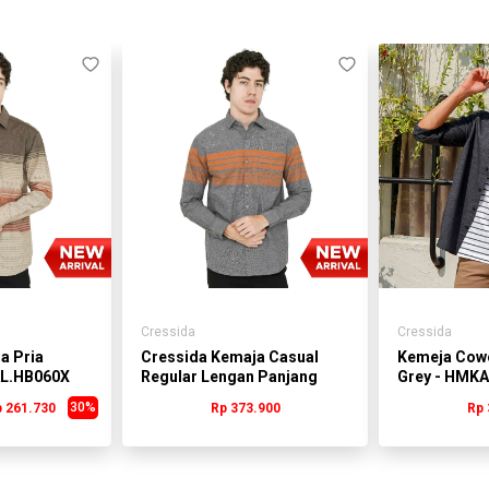
cm, Panjang Tangan 25 cm
Catatan
1. Toleransi Ukuran (-+) 1-3 cm
2. Warna yang terlihat pada foto produk
mungkin tidak 100% sama dengan produk
aslinya
dikarenakan faktor cahaya pada
pengamblian gambar ataupun pada kondisi
gadget
yang digunakan untuk melihat gambar
3. Disarankan sebelum order check stock
dulu ke admin :)
Cressida
Cressida
a Pria
Cressida Kemaja Casual
Kemeja Cow
AL.HB060X
Regular Lengan Panjang
Grey - HMK
Gray Pria - HMKAL.HB088X
30%
 261.730
Rp 373.900
Rp 