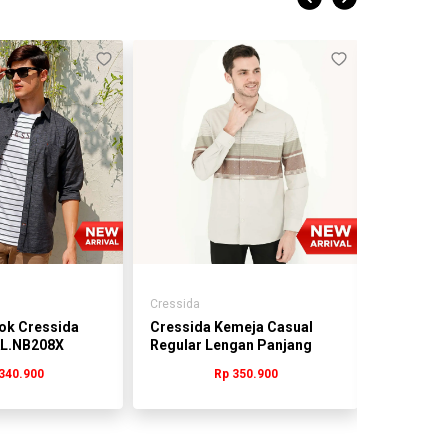
Cressida
Cressida
ok Cressida
Cressida Kemeja Casual
Cressida
AL.NB208X
Regular Lengan Panjang
Regular 
Cream - HMKAL.PB214X
HMKAL.P
340.900
Rp 350.900