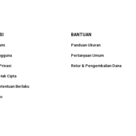
SI
BANTUAN
ami
Panduan Ukuran
ngguna
Pertanyaan Umum
Privasi
Retur & Pengembalian Dana
Hak Cipta
etentuan Berlaku
ko