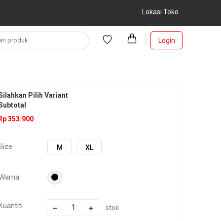
Lokasi Toko
Login
Silahkan Pilih Variant
Subtotal
Rp 353.900
Size
M
XL
Warna
Kuantiti
stok