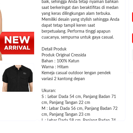
baik, sehingga Anda tetap nyaman bahkan
saat berkeringat dan beraktifitas di medan
yang keras dilingkungan alam terbuka.
Memiliki desain yang stylish sehingga Anda
dapat tetap tampil keren saat
berpetualang. Performa tinggi apapun
cuacanya, sempurna untuk gaya casual.
Detail Produk
Produk Original Cressida
Bahan : 100% Katun
Warna : Hitam
Kemeja casual outdoor lengan pendek
variasi 2 kantong depan
Ukuran:
S : Lebar Dada 54 cm, Panjang Badan 71
cm, Panjang Tangan 22 cm
M : Lebar Dada 56 cm, Panjang Badan 72
cm, Panjang Tangan 23 cm
L : Lebar Dada 58 cm, Panjang Badan 74
cm, Panjang Tangan 24 cm
XL : Lebar Dada 60 cm, Panjang Badan 76